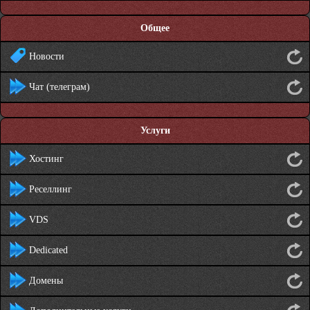
Общее
Новости
Чат (телеграм)
Услуги
Хостинг
Реселлинг
VDS
Dedicated
Домены