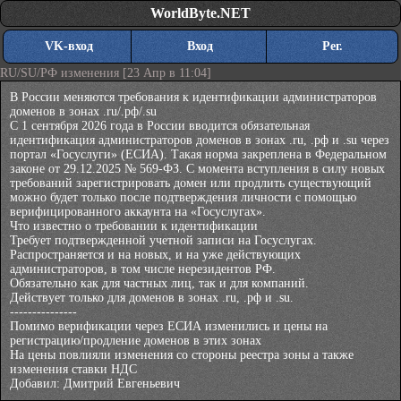
WorldByte.NET
VK-вход
Вход
Рег.
RU/SU/РФ изменения [23 Апр в 11:04]
В России меняются требования к идентификации администраторов
доменов в зонах .ru/.рф/.su
С 1 сентября 2026 года в России вводится обязательная
идентификация администраторов доменов в зонах .ru, .рф и .su через
портал «Госуслуги» (ЕСИА). Такая норма закреплена в Федеральном
законе от 29.12.2025 № 569-ФЗ. С момента вступления в силу новых
требований зарегистрировать домен или продлить существующий
можно будет только после подтверждения личности с помощью
верифицированного аккаунта на «Госуслугах».
Что известно о требовании к идентификации
Требует подтвержденной учетной записи на Госуслугах.
Распространяется и на новых, и на уже действующих
администраторов, в том числе нерезидентов РФ.
Обязательно как для частных лиц, так и для компаний.
Действует только для доменов в зонах .ru, .рф и .su.
---------------
Помимо верификации через ЕСИА изменились и цены на
регистрацию/продление доменов в этих зонах
На цены повлияли изменения со стороны реестра зоны а также
изменения ставки НДС
Добавил:
Дмитрий Евгеньевич