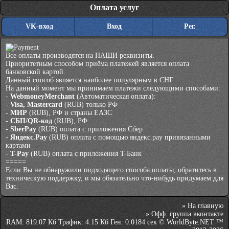
Оплата услуг
VK-вход
Вход
Рег.
Все оплаты производятся на НАШИ реквизиты.
Приоритетным способом приёма платежей является оплата
банковской картой.
Данный способ является наиболее популярным в СНГ.
На данный момент мы принимаем платежи следующими способами:
-
WebmoneyMerchant
(Автоматическая оплата):
-
Visa, Mastercard
(RUB) только РФ
-
МИР
(RUB), РФ и страны ЕАЗС
-
СБП/QR-код
(RUB), РФ
-
SberPay
(RUB) оплата с приложения Сбер
-
Яндекс.Pay
(RUB) оплата с помощью яндекс.pay привязанными
картами
-
T-Pay
(RUB) оплата с приложения T-Банк
=====
Если Вы не обнаружили подходящего способа оплаты, обратитесь в
техническую поддержку, и мы обязательно что-нибудь придумаем для
Вас.
»
На главную
»
Офф. группа вконтакте
RAM: 819.07 Кб Трафик: 4.15 Кб Ген: 0.0184 сек © WorldByte.NET ™