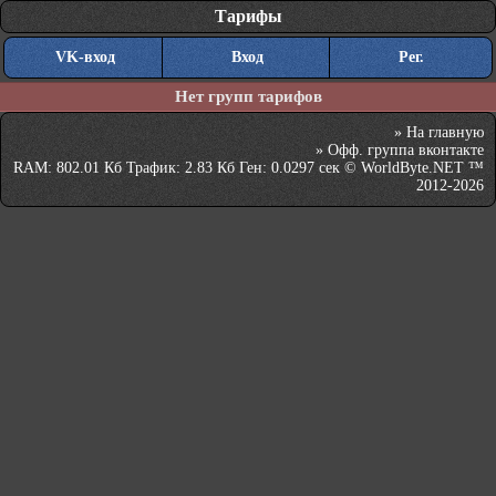
Тарифы
VK-вход
Вход
Рег.
Нет групп тарифов
»
На главную
»
Офф. группа вконтакте
RAM: 802.01 Кб Трафик: 2.83 Кб Ген: 0.0297 сек © WorldByte.NET ™
2012-2026