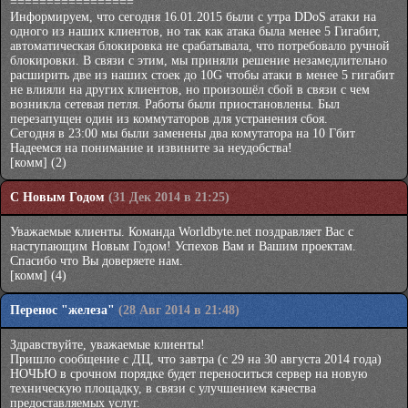
=================
Информируем, что сегодня 16.01.2015 были с утра DDoS атаки на
одного из наших клиентов, но так как атака была менее 5 Гигабит,
автоматическая блокировка не срабатывала, что потребовало ручной
блокировки. В связи с этим, мы приняли решение незамедлительно
расширить две из наших стоек до 10G чтобы атаки в менее 5 гигабит
не влияли на других клиентов, но произошёл сбой в связи с чем
возникла сетевая петля. Работы были приостановлены. Был
перезапущен один из коммутаторов для устранения сбоя.
Сегодня в 23:00 мы были заменены два комутатора на 10 Гбит
Надеемся на понимание и извините за неудобства!
[комм]
(2)
С Новым Годом
(31 Дек 2014 в 21:25)
Уважаемые клиенты. Команда Worldbyte.net поздравляет Вас с
наступающим Новым Годом! Успехов Вам и Вашим проектам.
Спасибо что Вы доверяете нам.
[комм]
(4)
Перенос "железа"
(28 Авг 2014 в 21:48)
Здравствуйте, уважаемые клиенты!
Пришло сообщение с ДЦ, что завтра (с 29 на 30 августа 2014 года)
НОЧЬЮ в срочном порядке будет переноситься сервер на новую
техническую площадку, в связи с улучшением качества
предоставляемых услуг.