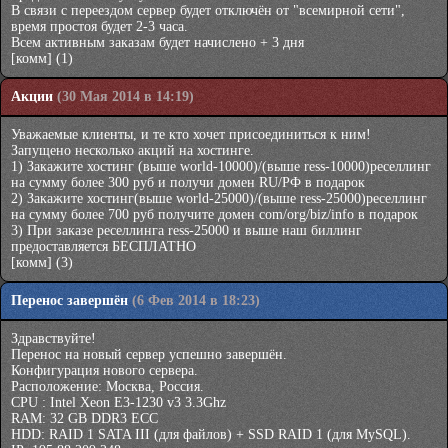
В связи с переездом сервер будет отключён от "всемирной сети",
время простоя будет 2-3 часа.
Всем активным заказам будет начислено + 3 дня
[комм]
(1)
Акции
(30 Мая 2014 в 14:19)
Уважаемые клиенты, и те кто хочет присоединиться к ним!
Запущено несколько акций на хостинге.
1) Закажите хостинг (выше world-10000)/(выше ress-10000)реселлинг
на сумму более 300 руб и получи домен RU/РФ в подарок
2) Закажите хостинг(выше world-25000)/(выше ress-25000)реселлинг
на сумму более 700 руб получите домен com/org/biz/info в подарок
3) При заказе реселлинга ress-25000 и выше наш биллинг
предоставляется БЕСПЛАТНО
[комм]
(3)
Перенос завершён
(6 Фев 2014 в 18:23)
Здравствуйте!
Перенос на новый сервер успешно завершён.
Конфигурация нового сервера.
Расположение: Москва, Россия.
CPU : Intel Xeon E3-1230 v3 3.3Ghz
RAM: 32 GB DDR3 ECC
HDD: RAID 1 SATA III (для файлов) + SSD RAID 1 (для MySQL).