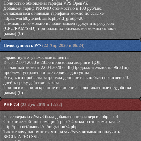
Полностью обновлены тарифы VPS OpenVZ
Добавлен тариф PROMO стоимостью в 100 руб/мес
Ознакомиться с новыми тарифами можно по ссылке
https://worldbyte.net/tarifs.php?id_group=20
Помимо этого можно в любой момент докупить ресурсов
(CPU/RAM/SSD), при больших объёмах возможны скидки
[комм]
(0)
Недоступность РФ
(22 Апр 2020 в 06:24)
Здравствуйте, уважаемые клиенты!
Вчера 21.04.2020 в 20:56 произошла авария в ЦОД
На данный момент 22.04.2020 6:18 (Продолжительность: 9h 21m)
проблема устранена и все сервисы доступны
Всех, кого проблема затронула дополнительно было начислено 10
дней к сроку действия заказа
Приносим свои искренние извинения за доставленные неудобства
[комм]
(0)
PHP 7.4
(23 Дек 2019 в 12:22)
На серверах srv2/srv3 была добавлена новая версия php - 7.4
С технической информацией php 7.4 можно ознакомиться ->
http://php.net/manual/ru/migration74.php
Так же хочу напомнить, что на srv2/srv3 возможно получить
БЕСПЛАТНО SSL