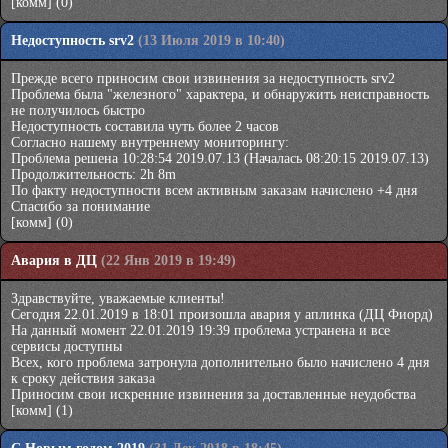
[комм]
(0)
Недоступность srv2
(13 Июля 2019 в 10:40)
Прежде всего приносим свои извинения за недоступность srv2
Проблема была "железного" характера, и обнаружить неисправность
не получилось быстро
Недоступность составила чуть более 2 часов
Согласно нашему внутреннему мониторингу:
Проблема решена 10:28:54 2019.07.13 (Началась 08:20:15 2019.07.13)
Продолжительность: 2h 8m
По факту недоступности всем активным заказам начислено +4 дня
Спасибо за понимание
[комм]
(0)
Авария в ДЦ
(22 Янв 2019 в 19:49)
Здравствуйте, уважаемые клиенты!
Сегодня 22.01.2019 в 18:01 произошла авария у аплинка (ДЦ Фиорд)
На данный момент 22.01.2019 19:39 проблема устранена и все
сервисы доступны
Всех, кого проблема затронула дополнительно было начислено 4 дня
к сроку действия заказа
Приносим свои искренние извинения за доставленные неудобства
[комм]
(1)