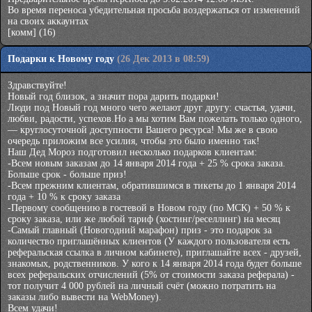
Во время переноса убедительная просьба воздержаться от изменений
на своих аккаунтах
[комм]
(16)
Подарки к Новому году
(26 Дек 2013 в 08:59)
Здравствуйте!
Новый год близок, а значит пора дарить подарки!
Люди под Новый год много чего желают друг другу: счастья, удачи,
любви, радости, успехов.Но а мы хотим Вам пожелать только одного,
— круглосуточной доступности Вашего ресурса! Мы же в свою
очередь приложим все усилия, чтобы это было именно так!
Наш Дед Мороз подготовил несколько подарков клиентам:
-Всем новым заказам до 14 января 2014 года + 25 % срока заказа.
Больше срок - больше приз!
-Всем прежним клиентам, обратившимся в тикеты до 1 января 2014
года + 10 % к сроку заказа
-Первому сообщению в гостевой в Новом году (по МСК) + 50 % к
сроку заказа, или же любой тариф (хостинг/реселлинг) на месяц
-Самый главный (Новогодний марафон) приз - это подарок за
количество приглашённых клиентов (У каждого пользователя есть
реферальская ссылка в личном кабинете), приглашайте всех - друзей,
знакомых, родственников. У кого к 14 января 2014 года будет больше
всех реферальских отчислений (5% от стоимости заказа реферала) -
тот получит 4 000 рублей на личный счёт (можно потратить на
заказы либо вывести на WebMoney).
Всем удачи!