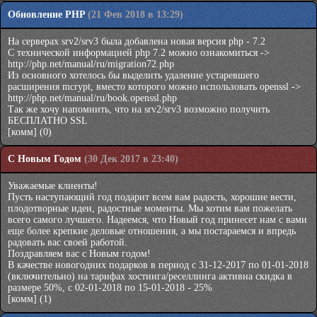
Обновление PHP
(21 Фев 2018 в 13:29)
На серверах srv2/srv3 была добавлена новая версия php - 7.2
С технической информацией php 7.2 можно ознакомиться ->
http://php.net/manual/ru/migration72.php
Из основного хотелось бы выделить удаление устаревшего
расширения mcrypt, вместо которого можно использовать openssl ->
http://php.net/manual/ru/book.openssl.php
Так же хочу напомнить, что на srv2/srv3 возможно получить
БЕСПЛАТНО SSL
[комм]
(0)
С Новым Годом
(30 Дек 2017 в 23:40)
Уважаемые клиенты!
Пусть наступающий год подарит всем вам радость, хорошие вести,
плодотворные идеи, радостные моменты. Мы хотим вам пожелать
всего самого лучшего. Надеемся, что Новый год принесет нам с вами
еще более крепкие деловые отношения, а мы постараемся и впредь
радовать вас своей работой.
Поздравляем вас с Новым годом!
В качестве новогодних подарков в период с 31-12-2017 по 01-01-2018
(включительно) на тарифах хостинга/реселлинга активна скидка в
размере 50%, с 02-01-2018 по 15-01-2018 - 25%
[комм]
(1)