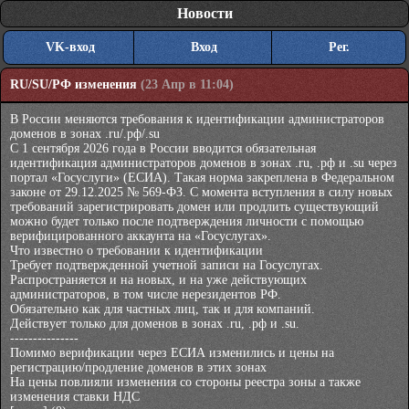
Новости
VK-вход
Вход
Рег.
RU/SU/РФ изменения
(23 Апр в 11:04)
В России меняются требования к идентификации администраторов
доменов в зонах .ru/.рф/.su
С 1 сентября 2026 года в России вводится обязательная
идентификация администраторов доменов в зонах .ru, .рф и .su через
портал «Госуслуги» (ЕСИА). Такая норма закреплена в Федеральном
законе от 29.12.2025 № 569-ФЗ. С момента вступления в силу новых
требований зарегистрировать домен или продлить существующий
можно будет только после подтверждения личности с помощью
верифицированного аккаунта на «Госуслугах».
Что известно о требовании к идентификации
Требует подтвержденной учетной записи на Госуслугах.
Распространяется и на новых, и на уже действующих
администраторов, в том числе нерезидентов РФ.
Обязательно как для частных лиц, так и для компаний.
Действует только для доменов в зонах .ru, .рф и .su.
---------------
Помимо верификации через ЕСИА изменились и цены на
регистрацию/продление доменов в этих зонах
На цены повлияли изменения со стороны реестра зоны а также
изменения ставки НДС