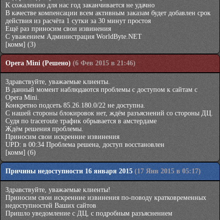
К сожалению для нас год заканчивается не удачно
В качестве компенсации всем активным заказам будет добавлен срок
действия из расчёта 1 сутки за 30 минут простоя
Ещё раз приносим свои извинения
С уважением Администрация WorldByte.NET
[комм]
(3)
Opera Mini (Решено)
(6 Фев 2015 в 21:46)
Здравствуйте, уважаемые клиенты.
В данный момент наблюдаются проблемы с доступом к сайтам с
Opera Mini.
Конкретно подсеть 85.26.180.0/22 не доступна.
С нашей стороны блокировок нет, ждём разъяснений со стороны ДЦ.
Судя по traceroute трафик обрывается в амстердаме
Ждём решения проблемы.
Приносим свои искренние извинения
UPD: в 00:34 Проблема решена, доступ восстановлен
[комм]
(6)
Причины недоступности 16 января 2015
(17 Янв 2015 в 05:17)
Здравствуйте, уважаемые клиенты!
Приносим свои искренние извинения по-поводу кратковременных
недоступностей Ваших сайтов
Пришло уведомление с ДЦ, с подробным разъяснением