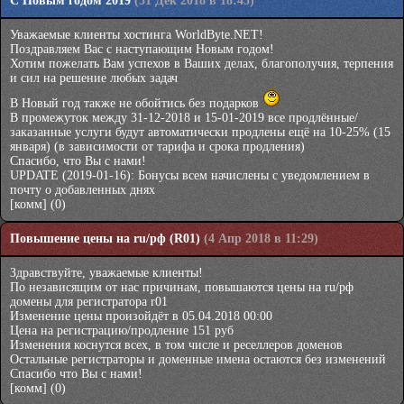
С Новым годом 2019
(31 Дек 2018 в 18:45)
Уважаемые клиенты хостинга WorldByte.NET!
Поздравляем Вас с наступающим Новым годом!
Хотим пожелать Вам успехов в Ваших делах, благополучия, терпения
и сил на решение любых задач
В Новый год также не обойтись без подарков
В промежуток между 31-12-2018 и 15-01-2019 все продлённые/
заказанные услуги будут автоматически продлены ещё на 10-25% (15
января) (в зависимости от тарифа и срока продления)
Спасибо, что Вы с нами!
UPDATE (2019-01-16): Бонусы всем начислены с уведомлением в
почту о добавленных днях
[комм]
(0)
Повышение цены на ru/рф (R01)
(4 Апр 2018 в 11:29)
Здравствуйте, уважаемые клиенты!
По независящим от нас причинам, повышаются цены на ru/рф
домены для регистратора r01
Изменение цены произойдёт в 05.04.2018 00:00
Цена на регистрацию/продление 151 руб
Изменения коснутся всех, в том числе и реселлеров доменов
Остальные регистраторы и доменные имена остаются без изменений
Спасибо что Вы с нами!
[комм]
(0)