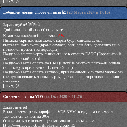
[комм]
(0)
Добавлен новый способ оплаты 💹
(29 Марта 2024 в 17:15)
Здравствуйте! 👋👋😊
Добавили новый способ оплаты 💰
Комиссия платёжной системы -
0%
Никаких скрытых платежей, с карты будет списана сумма
выставленного счета (кроме случаев, если ваш банк дополнительно
начисляет процент за переводы)
Поддерживаются карты выпущенные в странах ЕАЭС (Евразийский
экономический союз)
Поддерживается оплата по СБП (Система быстрых платежей/оплата
по qr коду в приложении Вашего банка)
Поддерживается оплата картами, привязанными к системе yandex pay
(не нужно вводить данные карты, достаточно авторизовать операцию
списания)
[комм]
(3)
Снижение цен на VDS
(22 Окт 2020 в 11:25)
Здравствуйте!
Были пересмотрены тарифы на VDS KVM, в среднем стоимость
тарифов снизилась на 30%
Ознакомиться с новыми ценами можно по ссылке ->
https://worldbyte.net/tarifs.php?id_group=15