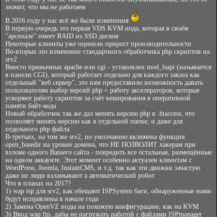
значит, что мы не работаем
В 2016 году у нас всё же были изменения
В первую очередь это первая VDS KVM нода, которая в своём
"арсенале" имеет RAID из SSD дисков
Некоторые клиенты уже оценили прирост производительности
Во-вторых это изменение стандартного обработчика php скриптов на
srv2
Вместо привычных apache или cgi - установлен mod_lsapi (называется
в панели CGI), который работает отдельно для каждого заказа как
отдельный "веб сервер", это нам предоставило возможность давать
пользователям выбор версий php + работу акселераторов, которые
ускоряют работу скриптов за счёт кеширования в оперативной
памяти байт-кода
Новый обработчик так же дал менять версию php в .htaccess, что
позволяет менять версию как в отдельной папке, и даже для
отдельного php файла
В-третьих, на том же srv2, по умолчанию включена функция
open_basedir на уровне домена, что НЕ ПОЗВОЛИТ хакерам при
взломе одного Вашего сайта - повредить все остальные, размещённые
на одном аккаунте. Этот момент особенно актуален клиентам с
WordPress, Joomla, InstantCMS, и т.д. так как эти движки зачастую
даже не люди взламывают а автоматический робот
Что в планах на 2017?
1) wap isp для srv2, как обещают ISPSystem баги, обнаруженные нами
будут исправлены в начале года
2) Замена OpenVZ ноды на похожую конфигурацию, как на KVM
3) Ввод wap ftp, дабы не нагружать работой с файлами ISPmanager