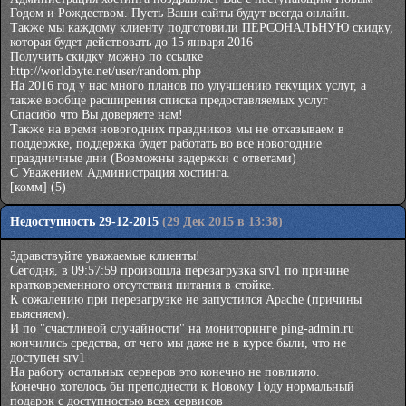
Годом и Рождеством. Пусть Ваши сайты будут всегда онлайн.
Также мы каждому клиенту подготовили ПЕРСОНАЛЬНУЮ скидку,
которая будет действовать до 15 января 2016
Получить скидку можно по ссылке
http://worldbyte.net/user/random.php
На 2016 год у нас много планов по улучшению текущих услуг, а
также вообще расширения списка предоставляемых услуг
Спасибо что Вы доверяете нам!
Также на время новогодних праздников мы не отказываем в
поддержке, поддержка будет работать во все новогодние
праздничные дни (Возможны задержки с ответами)
С Уважением Администрация хостинга.
[комм]
(5)
Недоступность 29-12-2015
(29 Дек 2015 в 13:38)
Здравствуйте уважаемые клиенты!
Сегодня, в 09:57:59 произошла перезагрузка srv1 по причине
кратковременного отсутствия питания в стойке.
К сожалению при перезагрузке не запустился Apache (причины
выясняем).
И по "счастливой случайности" на мониторинге ping-admin.ru
кончились средства, от чего мы даже не в курсе были, что не
доступен srv1
На работу остальных серверов это конечно не повлияло.
Конечно хотелось бы преподнести к Новому Году нормальный
подарок с доступностью всех сервисов