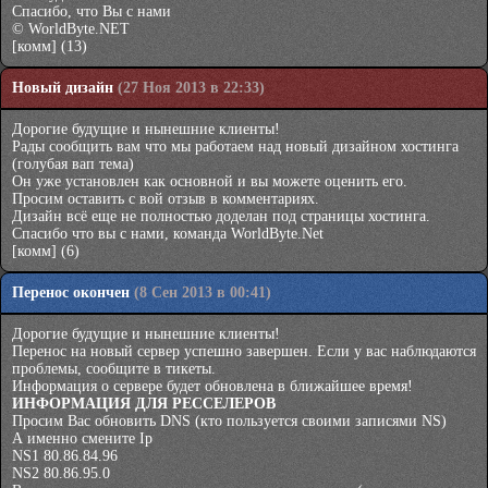
Спасибо, что Вы с нами
© WorldByte.NET
[комм]
(13)
Новый дизайн
(27 Ноя 2013 в 22:33)
Дорогие будущие и нынешние клиенты!
Рады сообщить вам что мы работаем над новый дизайном хостинга
(голубая вап тема)
Он уже установлен как основной и вы можете оценить его.
Просим оставить с вой отзыв в комментариях.
Дизайн всё еще не полностью доделан под страницы хостинга.
Спасибо что вы с нами, команда WorldByte.Net
[комм]
(6)
Перенос окончен
(8 Сен 2013 в 00:41)
Дорогие будущие и нынешние клиенты!
Перенос на новый сервер успешно завершен. Если у вас наблюдаются
проблемы, сообщите в тикеты.
Информация о сервере будет обновлена в ближайшее время!
ИНФОРМАЦИЯ ДЛЯ РЕССЕЛЕРОВ
Просим Вас обновить DNS (кто пользуется своими записями NS)
А именно смените Ip
NS1 80.86.84.96
NS2 80.86.95.0