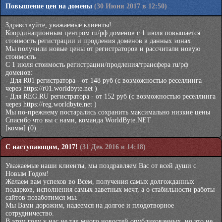
Повышение цен на домены
(30 Июня 2017 в 12:50)
Здравствуйте, уважаемые клиенты!
Координационным центром ru/рф доменов с 1 июля повышается
стоимость регистрации и продления доменов в данных зонах
Мы получили новые цены от регистраторов и рассчитали новую
стоимость
С 1 июля стоимость регистрации/продления/трансфера ru/рф
доменов:
- Для R01 регистратора - от 148 руб (с возможностью реселлинга
через
https://r01.worldbyte.net
)
- Для REG.RU регистратора - от 152 руб (с возможностью реселлинга
через
https://reg.worldbyte.net
)
Мы по-прежнему постарались сохранить максимально низкие цены
Спасибо что вы с нами, команда WorldByte.NET
[комм]
(0)
С наступающим, 2017!
(31 Дек 2016 в 14:18)
Уважаемые наши клиенты, мы поздравляем Вас от всей души с
Новым Годом!
Желаем вам успехов во Всем, получения самых долгожданных
подарков, исполнения самых заветных мечт, а о стабильности работы
сайтов позаботимся мы.
Мы Вами дорожим, надеемся на долгое и плодотворное
сотрудничество.
В этом году у нас не так много новостей опубликованных, но это не