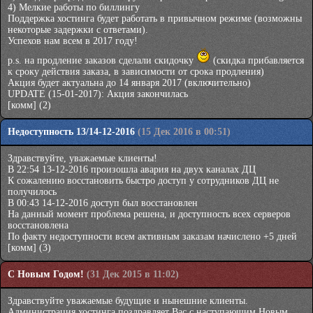
4) Мелкие работы по биллингу
Поддержка хостинга будет работать в привычном режиме (возможны
некоторые задержки с ответами).
Успехов нам всем в 2017 году!
p.s. на продление заказов сделали скидочку
(скидка прибавляется
к сроку действия заказа, в зависимости от срока продления)
Акция будет актуальна до 14 января 2017 (включительно)
UPDATE (15-01-2017): Акция закончилась
[комм]
(2)
Недоступность 13/14-12-2016
(15 Дек 2016 в 00:51)
Здравствуйте, уважаемые клиенты!
В 22:54 13-12-2016 произошла авария на двух каналах ДЦ
К сожалению восстановить быстро доступ у сотрудников ДЦ не
получилось
В 00:43 14-12-2016 доступ был восстановлен
На данный момент проблема решена, и доступность всех серверов
восстановлена
По факту недоступности всем активным заказам начислено +5 дней
[комм]
(3)
С Новым Годом!
(31 Дек 2015 в 11:02)
Здравствуйте уважаемые будущие и нынешние клиенты.
Администрация хостинга поздравляет Вас с наступающим Новым