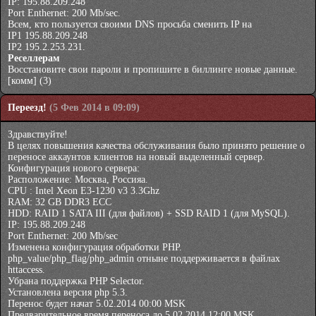
IP: 195.88.209.248
Port Enthernet: 200 Mb/sec.
Всем, кто пользуется своими DNS просьба сменить IP на
IP1 195.88.209.248
IP2 195.2.253.231.
Реселлерам
Восстановите свои пароли и пропишите в биллинге новые данные.
[комм]
(3)
Переезд!
(5 Фев 2014 в 09:09)
Здравствуйте!
В целях повышения качества обслуживания было принято решение о
переносе аккаунтов клиентов на новый выделенный сервер.
Конфигурация нового сервера:
Расположение: Москва, Россияа.
CPU : Intel Xeon E3-1230 v3 3.3Ghz
RAM: 32 GB DDR3 ECC
HDD: RAID 1 SATA III (для файлов) + SSD RAID 1 (для MySQL).
IP: 195.88.209.248
Port Enthernet: 200 Mb/sec
Изменена конфигурация обработки PHP.
php_value/php_flag/php_admin отныне поддерживается в файлах
httaccess.
Убрана поддержка PHP Selector.
Установлена версия php 5.3.
Перенос будет начат 5.02.2014 00:00 MSK
Предварительное время переноса до 5.02.2014 12:00 MSK.