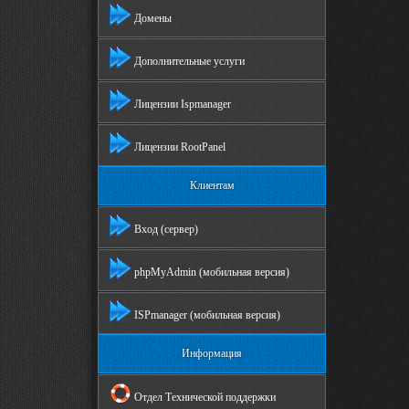
Домены
Дополнительные услуги
Лицензии Ispmanager
Лицензии RootPanel
Клиентам
Вход (сервер)
phpMyAdmin (мобильная версия)
ISPmanager (мобильная версия)
Информация
Отдел Технической поддержки