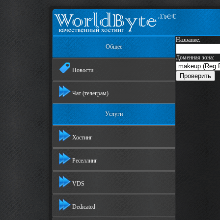
Название:
Общее
Доменная зона:
Новости
Чат (телеграм)
Услуги
Хостинг
Реселлинг
VDS
Dedicated