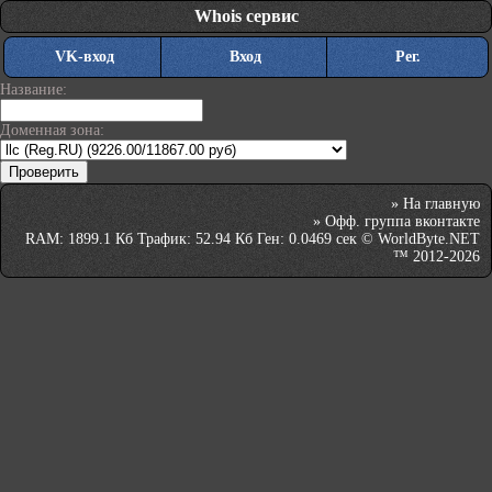
Whois сервис
VK-вход
Вход
Рег.
Название:
Доменная зона:
»
На главную
»
Офф. группа вконтакте
RAM: 1899.1 Кб Трафик: 52.94 Кб Ген: 0.0469 сек © WorldByte.NET
™ 2012-2026