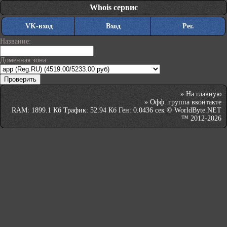
Whois сервис
VK-вход
Вход
Рег.
Название:
Доменная зона:
»
На главную
»
Офф. группа вконтакте
RAM: 1899.1 Кб Трафик: 52.94 Кб Ген: 0.0436 сек © WorldByte.NET
™ 2012-2026