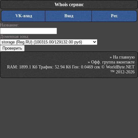
Whois сервис
VK-вход
Вход
Рег.
Название:
Доменная зона:
»
На главную
»
Офф. группа вконтакте
RAM: 1899.1 Кб Трафик: 52.94 Кб Ген: 0.0469 сек © WorldByte.NET
™ 2012-2026