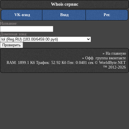
Whois сервис
VK-вход
Вход
Рег.
Название:
Доменная зона:
»
На главную
»
Офф. группа вконтакте
RAM: 1899.1 Кб Трафик: 52.92 Кб Ген: 0.0401 сек © WorldByte.NET
™ 2012-2026