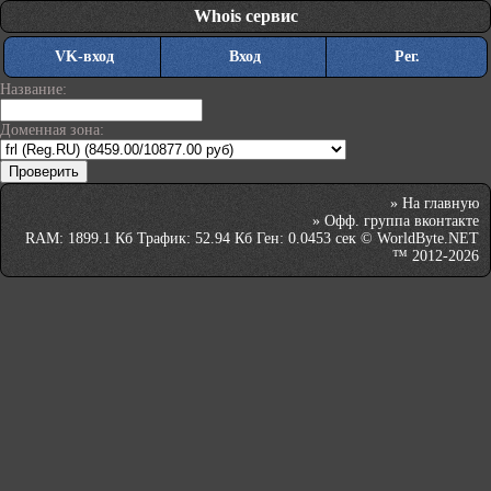
Whois сервис
VK-вход
Вход
Рег.
Название:
Доменная зона:
»
На главную
»
Офф. группа вконтакте
RAM: 1899.1 Кб Трафик: 52.94 Кб Ген: 0.0453 сек © WorldByte.NET
™ 2012-2026