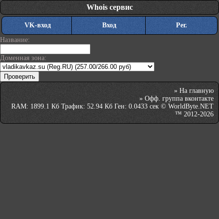
Whois сервис
VK-вход
Вход
Рег.
Название:
Доменная зона:
»
На главную
»
Офф. группа вконтакте
RAM: 1899.1 Кб Трафик: 52.94 Кб Ген: 0.0433 сек © WorldByte.NET
™ 2012-2026