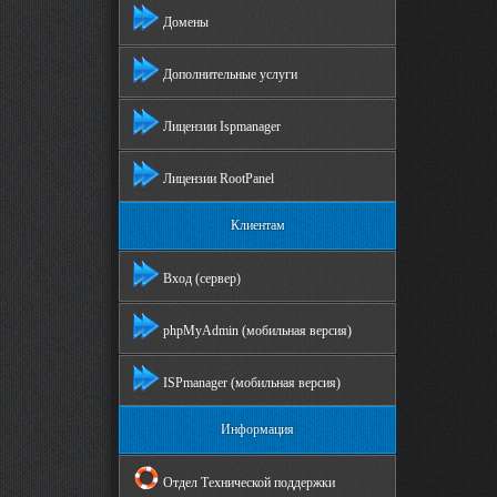
Домены
Дополнительные услуги
Лицензии Ispmanager
Лицензии RootPanel
Клиентам
Вход (сервер)
phpMyAdmin (мобильная версия)
ISPmanager (мобильная версия)
Информация
Отдел Технической поддержки