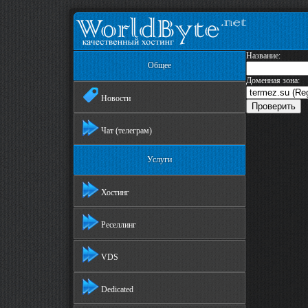
Название:
Общее
Доменная зона:
Новости
Чат (телеграм)
Услуги
Хостинг
Реселлинг
VDS
Dedicated