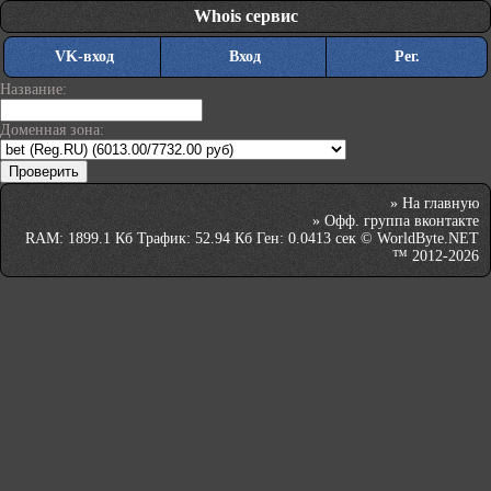
Whois сервис
VK-вход
Вход
Рег.
Название:
Доменная зона:
»
На главную
»
Офф. группа вконтакте
RAM: 1899.1 Кб Трафик: 52.94 Кб Ген: 0.0413 сек © WorldByte.NET
™ 2012-2026