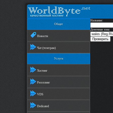
Название:
Общее
Доменная зона:
Новости
Чат (телеграм)
Услуги
Хостинг
Реселлинг
VDS
Dedicated