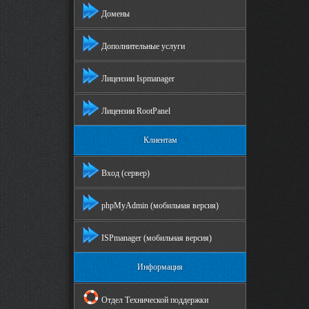
Домены
Дополнительные услуги
Лицензии Ispmanager
Лицензии RootPanel
Клиентам
Вход (сервер)
phpMyAdmin (мобильная версия)
ISPmanager (мобильная версия)
Информация
Отдел Технической поддержки