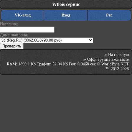
Whois сервис
VK-вход
Вход
Рег.
Название:
Доменная зона:
»
На главную
»
Офф. группа вконтакте
RAM: 1899.1 Кб Трафик: 52.94 Кб Ген: 0.0468 сек © WorldByte.NET
™ 2012-2026