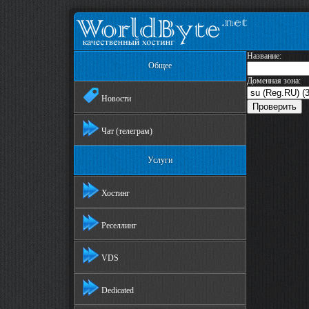
Название:
Общее
Доменная зона:
Новости
Чат (телеграм)
Услуги
Хостинг
Реселлинг
VDS
Dedicated