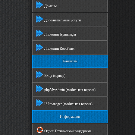
Домены
Дополнительные услуги
Лицензии Ispmanager
Лицензии RootPanel
Клиентам
Вход (сервер)
phpMyAdmin (мобильная версия)
ISPmanager (мобильная версия)
Информация
Отдел Технической поддержки