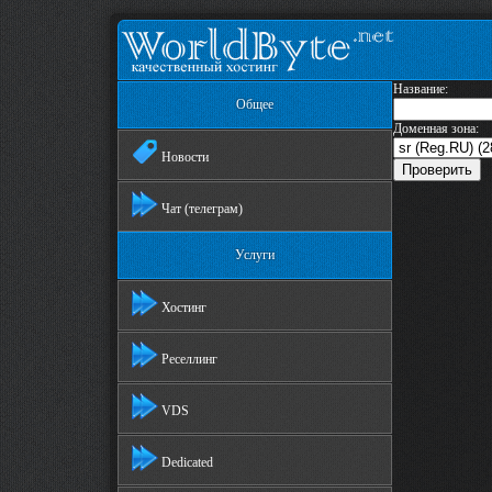
Название:
Общее
Доменная зона:
Новости
Чат (телеграм)
Услуги
Хостинг
Реселлинг
VDS
Dedicated