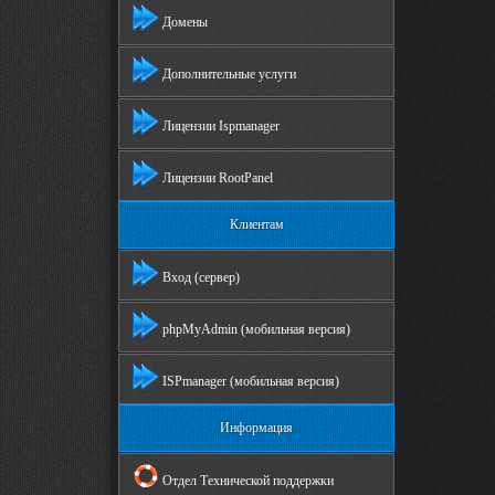
Домены
Дополнительные услуги
Лицензии Ispmanager
Лицензии RootPanel
Клиентам
Вход (сервер)
phpMyAdmin (мобильная версия)
ISPmanager (мобильная версия)
Информация
Отдел Технической поддержки