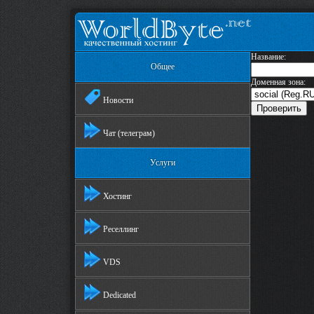
Название:
Общее
Доменная зона:
Новости
Чат (телеграм)
Услуги
Хостинг
Реселлинг
VDS
Dedicated