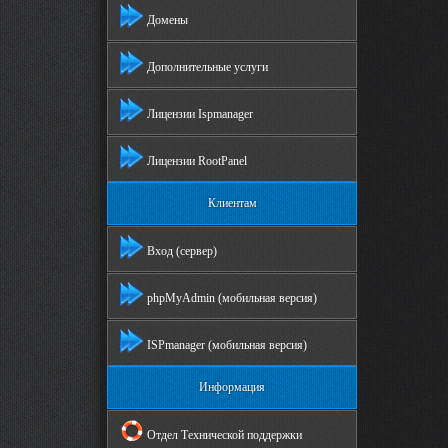
Домены
Дополнительные услуги
Лицензии Ispmanager
Лицензии RootPanel
Клиентам
Вход (сервер)
phpMyAdmin (мобильная версия)
ISPmanager (мобильная версия)
Информация
Отдел Технической поддержки