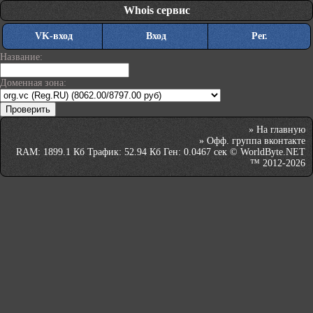
Whois сервис
VK-вход
Вход
Рег.
Название:
Доменная зона:
»
На главную
»
Офф. группа вконтакте
RAM: 1899.1 Кб Трафик: 52.94 Кб Ген: 0.0467 сек © WorldByte.NET
™ 2012-2026