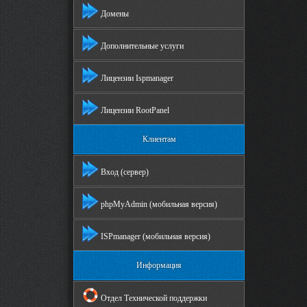
Домены
Дополнительные услуги
Лицензии Ispmanager
Лицензии RootPanel
Клиентам
Вход (сервер)
phpMyAdmin (мобильная версия)
ISPmanager (мобильная версия)
Информация
Отдел Технической поддержки