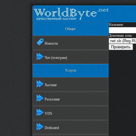
Название:
Общее
Доменная зона:
Новости
Чат (телеграм)
Услуги
Хостинг
Реселлинг
VDS
Dedicated