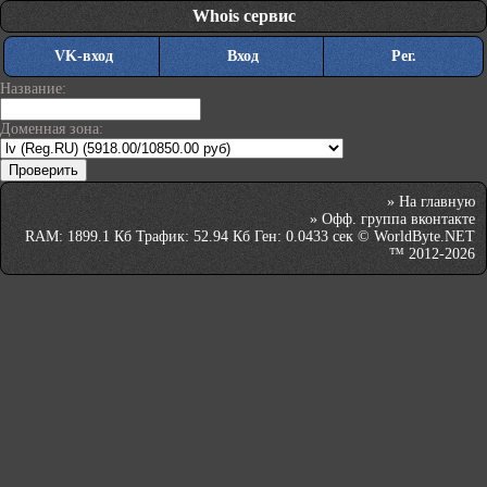
Whois сервис
VK-вход
Вход
Рег.
Название:
Доменная зона:
»
На главную
»
Офф. группа вконтакте
RAM: 1899.1 Кб Трафик: 52.94 Кб Ген: 0.0433 сек © WorldByte.NET
™ 2012-2026