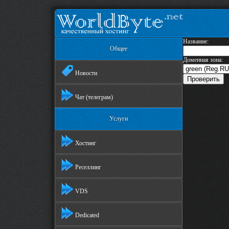
Название:
Общее
Доменная зона:
Новости
Чат (телеграм)
Услуги
Хостинг
Реселлинг
VDS
Dedicated