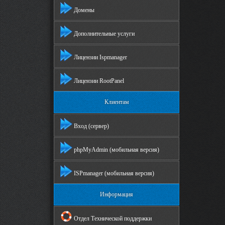
Домены
Дополнительные услуги
Лицензии Ispmanager
Лицензии RootPanel
Клиентам
Вход (сервер)
phpMyAdmin (мобильная версия)
ISPmanager (мобильная версия)
Информация
Отдел Технической поддержки