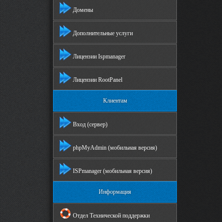
Домены
Дополнительные услуги
Лицензии Ispmanager
Лицензии RootPanel
Клиентам
Вход (сервер)
phpMyAdmin (мобильная версия)
ISPmanager (мобильная версия)
Информация
Отдел Технической поддержки