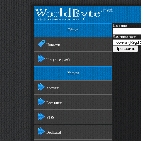
Название:
Общее
Доменная зона:
Новости
Чат (телеграм)
Услуги
Хостинг
Реселлинг
VDS
Dedicated