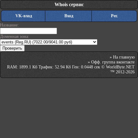
Whois сервис
VK-вход
Вход
Рег.
Название:
Доменная зона:
»
На главную
»
Офф. группа вконтакте
RAM: 1899.1 Кб Трафик: 52.94 Кб Ген: 0.0448 сек © WorldByte.NET
™ 2012-2026