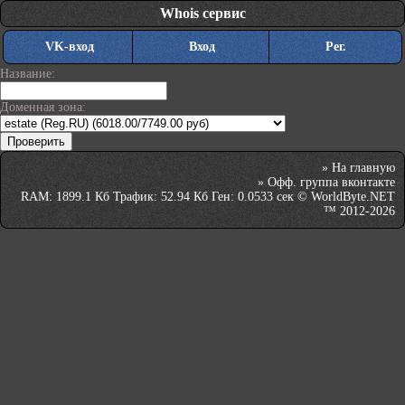
Whois сервис
VK-вход
Вход
Рег.
Название:
Доменная зона:
»
На главную
»
Офф. группа вконтакте
RAM: 1899.1 Кб Трафик: 52.94 Кб Ген: 0.0533 сек © WorldByte.NET
™ 2012-2026