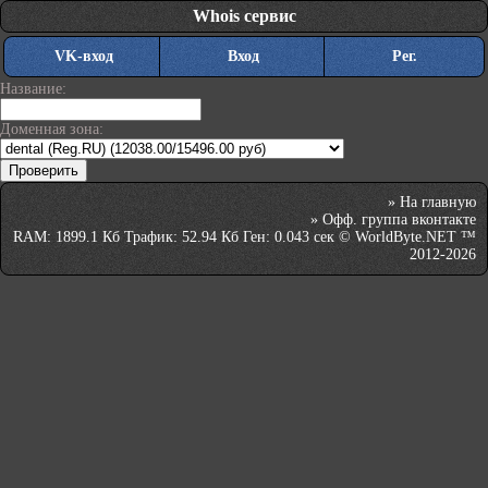
Whois сервис
VK-вход
Вход
Рег.
Название:
Доменная зона:
»
На главную
»
Офф. группа вконтакте
RAM: 1899.1 Кб Трафик: 52.94 Кб Ген: 0.043 сек © WorldByte.NET ™
2012-2026