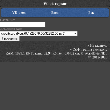
Whois сервис
VK-вход
Вход
Рег.
Название:
Доменная зона:
»
На главную
»
Офф. группа вконтакте
RAM: 1899.1 Кб Трафик: 52.94 Кб Ген: 0.0482 сек © WorldByte.NET
™ 2012-2026