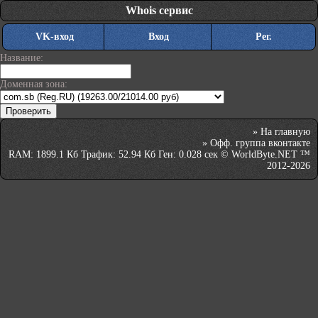
Whois сервис
VK-вход
Вход
Рег.
Название:
Доменная зона:
»
На главную
»
Офф. группа вконтакте
RAM: 1899.1 Кб Трафик: 52.94 Кб Ген: 0.028 сек © WorldByte.NET ™
2012-2026